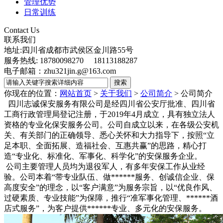
管理优势
日常训练
Contact Us
联系我们
地址:四川省成都市武侯区金川路55号
服务热线: 18780098270 18113188287
电子邮箱：zhu321jin.g@163.com
你现在的位置：
网站首页
>
关于我们
>
公司简介
>
公司简介
四川志诚保安服务有限公司是经四川省公安厅批准、四川省
工商行政管理局登记注册，于2019年4月成立，具有独立法人
资格的专业化保安服务公司。公司自成立以来，在各级公安机
关、有关部门的正确领导、悉心关怀和大力指导下，按照“立
足本职、全面拓展、造福社会、互惠共赢”的思路，精心打
造“专业化、标准化、军事化、科学化”的安保服务企业。
公司主要管理人员均为退役军人，有多年安保工作从业经
验。公司本着“带专业队伍、做******服务、创诚信企业、保
高度安全”的理念，以“客户满意”为服务宗旨，以“优良作风、
过硬素质、专业技能”为保障，推行“准军事化管理、******酒
店式服务”，为客户提供******专业、多元化的安保服务。