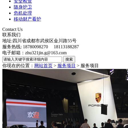
安全检查
随身护卫
危机处理
移动财产看护
Contact Us
联系我们
地址:四川省成都市武侯区金川路55号
服务热线: 18780098270 18113188287
电子邮箱：zhu321jin.g@163.com
你现在的位置：
网站首页
>
服务项目
>
服务项目