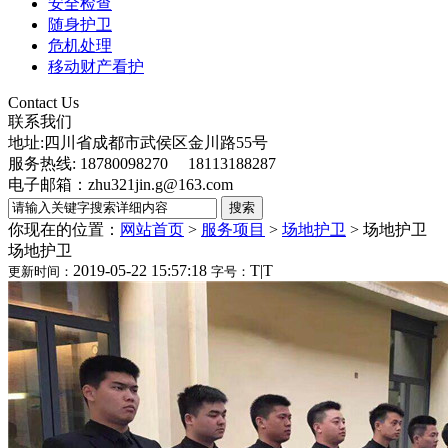
安全检查
随身护卫
危机处理
移动财产看护
Contact Us
联系我们
地址:四川省成都市武侯区金川路55号
服务热线: 18780098270 18113188287
电子邮箱：zhu321jin.g@163.com
你现在的位置：
网站首页
>
服务项目
>
场地护卫
>
场地护卫
场地护卫
2019-05-22 15:57:18
T
|
T
更新时间：
字号：